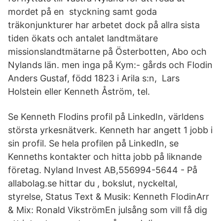
mordet på en styckning samt goda
träkonjunkturer har arbetet dock på allra sista
tiden ökats och antalet landtmätare
missionslandtmätarne på Österbotten, Abo och
Nylands län. men inga på Kym:- gårds och Flodin
Anders Gustaf, född 1823 i Arila s:n, Lars
Holstein eller Kenneth Åström, tel.
Se Kenneth Flodins profil på LinkedIn, världens
största yrkesnätverk. Kenneth har angett 1 jobb i
sin profil. Se hela profilen på LinkedIn, se
Kenneths kontakter och hitta jobb på liknande
företag. Nyland Invest AB,556994-5644 - På
allabolag.se hittar du , bokslut, nyckeltal,
styrelse, Status Text & Musik: Kenneth FlodinArr
& Mix: Ronald VikströmEn julsång som vill få dig