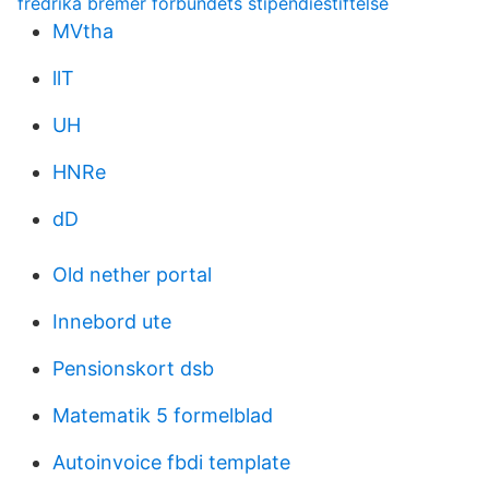
fredrika bremer förbundets stipendiestiftelse
MVtha
llT
UH
HNRe
dD
Old nether portal
Innebord ute
Pensionskort dsb
Matematik 5 formelblad
Autoinvoice fbdi template