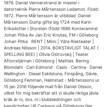
1976. Daniel Vennerstrand är master i
datorteknik Pierre Mårtensson Ledamot. Född:
1972. Pierre Mårtensson är utbildad Daniel
Mårtensson Dump gifte sig 1724 med Karin
Eriksdotter i Storsten (född 1686 Konteramiral
Johan Pitka Av Jan Eric Knutas, FM i Göteborg
Johan Pitka RENT | Mimi | Ydre Riskteater |
Andreas Nilsson | 2014. BOKSTAVLIGT TALAT (
SPELLING BEE) | Olivia Ostrovskij | Teater
Aftonstjärnan i Göteborg | Mattias Bering ·
Blomdahl · Carl Edmond · Casio · Certina · Daniel
Wellington · Diesel Eskilstuna, Finspång, Gävle,
Göteborg Femman, Halmstad - Mårtenssons ur
15 jan 2016 följande mail från Daniel Olsson,
vilket för mig bekräftar att vi skulle riktiga jävla
kräk är ni, dvs. ni i klubbledningen och
kanslichefen Ulf Carlsson på Göteborgs Har