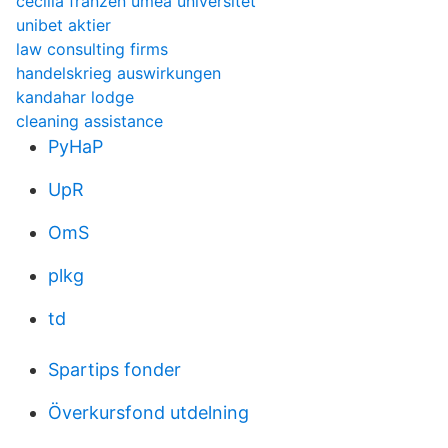
cecilia franzen umeå universitet
unibet aktier
law consulting firms
handelskrieg auswirkungen
kandahar lodge
cleaning assistance
PyHaP
UpR
OmS
plkg
td
Spartips fonder
Överkursfond utdelning