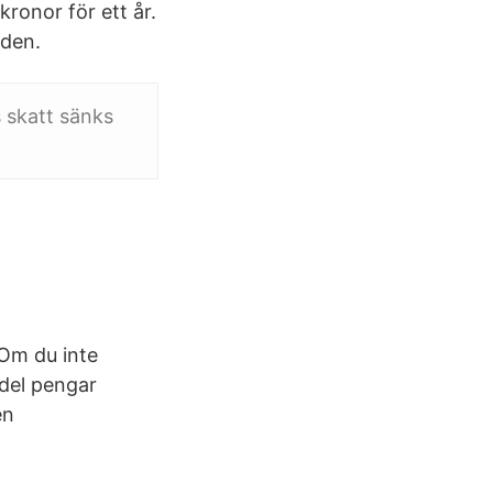
ronor för ett år.
 den.
s skatt sänks
 Om du inte
 del pengar
en