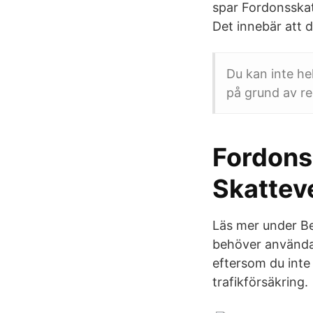
spar Fordonsskat
Det innebär att 
Du kan inte hel
på grund av re
Fordonss
Skattev
Läs mer under Bet
behöver använda 
eftersom du inte
trafikförsäkring.