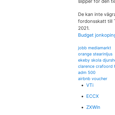
slipper för den t
De kan inte vägr
fordonsskatt till
2021.
Budget jonkopin
jobb mediamarkt
orange stearinljus
ekeby skola djurs
clarence crafoord h
adm 500
airbnb voucher
VTi
ECCX
ZXWln