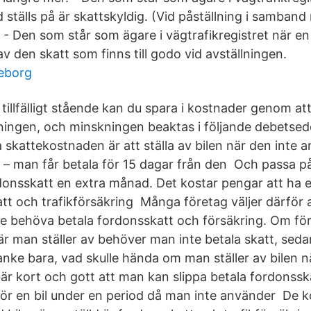
d ställs på är skattskyldig. (Vid påställning i samban
- Den som står som ägare i vägtrafikregistret när en b
v den skatt som finns till godo vid avställningen.
teborg
 tillfälligt stående kan du spara i kostnader genom att
lningen, och minskningen beaktas i följande debetsede
ka skattekostnaden är att ställa av bilen när den int
 – man får betala för 15 dagar från den Och passa på 
rdonsskatt en extra månad. Det kostar pengar att ha 
att och trafikförsäkring Många företag väljer därför at
nte behöva betala fordonsskatt och försäkring. Om för
r man ställer av behöver man inte betala skatt, seda
anke bara, vad skulle hända om man ställer av bilen n
ebär kort och gott att man kan slippa betala fordonss
 för en bil under en period då man inte använder De 