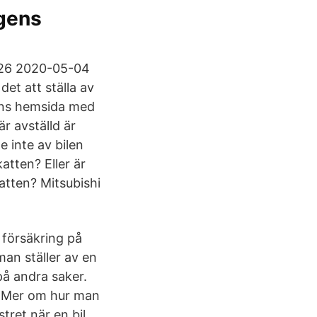
gens
-26 2020-05-04
et att ställa av
sens hemsida med
är avställd är
 inte av bilen
atten? Eller är
katten? Mitsubishi
 försäkring på
man ställer av en
å andra saker.
n. Mer om hur man
tret när en bil