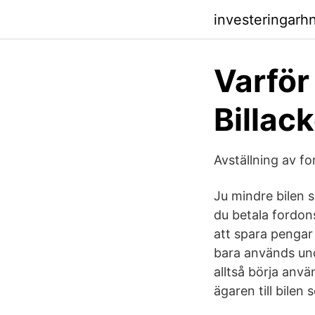
investeringarh
Varför 
Billac
Avställning av f
Ju mindre bilen s
du betala fordons
att spara pengar 
bara används und
alltså börja använ
ägaren till bilen 