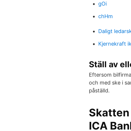
gOi
chHm
Daligt ledars
Kjernekraft i
Ställ av el
Eftersom bilfirma
och med ske i sa
påställd.
Skatten
ICA Ban