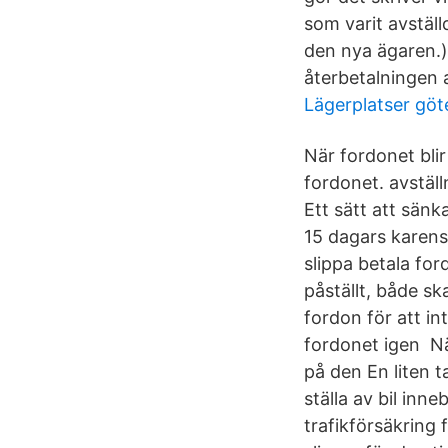
som varit avställ
den nya ägaren.) 
återbetalningen a
Lägerplatser gö
När fordonet blir
fordonet. avstäl
Ett sätt att sän
15 dagars karens
slippa betala fo
påställt, både sk
fordon för att i
fordonet igen Nä
på den En liten t
ställa av bil inn
trafikförsäkring