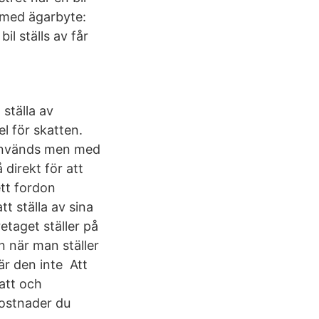
d med ägarbyte:
il ställs av får
 ställa av
l för skatten.
e används men med
direkt för att
ett fordon
t ställa av sina
etaget ställer på
n när man ställer
är den inte Att
katt och
kostnader du