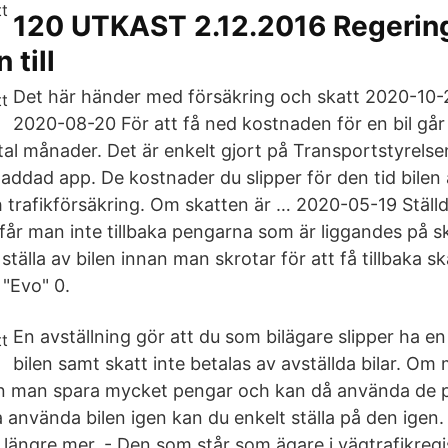
120 UTKAST 2.12.2016 Regerin
 till
Det här händer med försäkring och skatt 2020-10
2020-08-20 För att få ned kostnaden för en bil går d
tal månader. Det är enkelt gjort på Transportstyrel
laddad app. De kostnader du slipper för den tid bilen 
 trafikförsäkring. Om skatten är … 2020-05-19 Ställde
får man inte tillbaka pengarna som är liggandes på sk
tälla av bilen innan man skrotar för att få tillbaka s
 "Evo" 0.
En avställning gör att du som bilägare slipper ha en
bilen samt skatt inte betalas av avställda bilar. Om 
n man spara mycket pengar och kan då använda de p
 använda bilen igen kan du enkelt ställa på den ige
i längre mer. - Den som står som ägare i vägtrafikregis