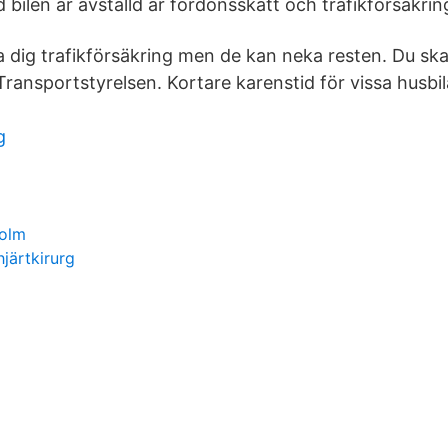
id bilen är avställd är fordonsskatt och trafikförsäkrin
a dig trafikförsäkring men de kan neka resten. Du ska
 Transportstyrelsen. Kortare karenstid för vissa husbil
g
holm
järtkirurg