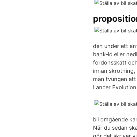
proposition
den under ett an
bank-id eller ned
fordonsskatt och
innan skrotning, 
man tvungen att s
Lancer Evolution
bil omgående ka
När du sedan ska
gör det skriver v