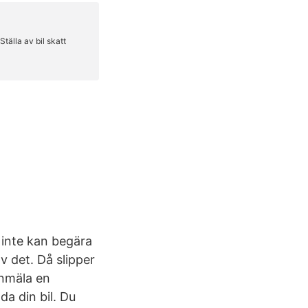
 inte kan begära
v det. Då slipper
anmäla en
da din bil. Du