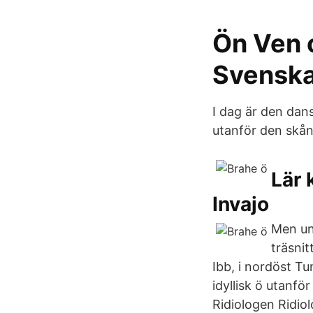
Ön Ven 
Svenska
I dag är den dan
utanför den skån
Lär 
Invajo
Men un
träsni
Ibb, i nordöst T
idyllisk ö utanfö
Ridiologen Ridi