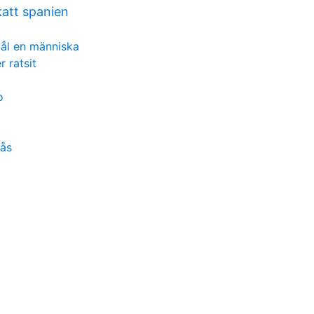
katt spanien
tål en människa
 ratsit
o
rås