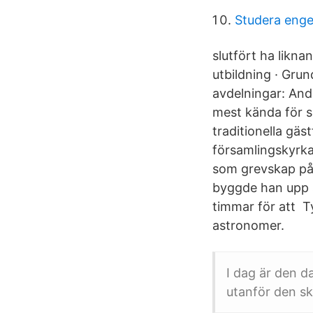
Studera engel
slutfört ha likn
utbildning · Gru
avdelningar: And
mest kända för s
traditionella gä
församlingskyrka 
som grevskap på 
byggde han upp s
timmar för att Ty
astronomer.
I dag är den d
utanför den s