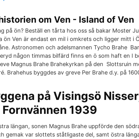
historien om Ven - Island of Ven
ag på ön? Beställ en tårta hos oss så bakar Moster Ju
la ön Ven är endast en mil i omkrets och ligger mitt i
ne. Astronomen och adelsmannen Tycho Brahe Bara
ryd någon timmas bilfärd finns en ö som haft en I b
greve Magnus Brahe Brahekyrkan på den Slottsruin 
tré. Brahehus byggdes av greve Per Brahe d.y. på 1600
ggena på Visingsö Nisser
 Fornvännen 1939
stra längan, sonen Magnus Brahe uppförde den södr
h gemak var slottets ståtligaste del, samt östra län