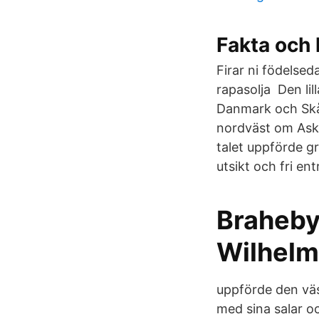
Fakta och 
Firar ni födelsed
rapasolja Den lil
Danmark och Skå
nordväst om Aske
talet uppförde 
utsikt och fri en
Braheby
Wilhelm
uppförde den vä
med sina salar oc