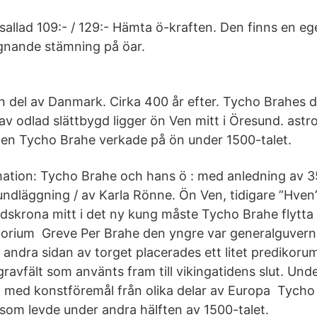
sallad 109:- / 129:- Hämta ö-kraften. Den finns en e
ugnande stämning på öar.
 del av Danmark. Cirka 400 år efter. Tycho Brahes
 av odlad slättbygd ligger ön Ven mitt i Öresund. as
n Tycho Brahe verkade på ön under 1500-talet.
rmation: Tycho Brahe och hans ö : med anledning av 
ndläggning / av Karla Rönne. Ön Ven, tidigare ”Hven”
skrona mitt i det ny kung måste Tycho Brahe flytta 
orium Greve Per Brahe den yngre var generalguvern
andra sidan av torget placerades ett litet predikoru
 gravfält som använts fram till vikingatidens slut. Und
an med konstföremål från olika delar av Europa Tycho
om levde under andra hälften av 1500-talet.