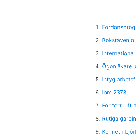
Fordonsprog
Bokstaven o 
International
Ögonläkare u
Intyg arbets
Ibm 2373
For torr luf
Rutiga gardi
Kenneth bjö