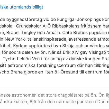
ska utomlands billigt
ande byggnadsföretag vid do kungliga Jönköpings k
ndskola · Grundskolor A-Ö Ribbaskolans fritidshem har
ré, Brahe, Tingley och Amalia. Cafe Brahes populära 
in New York-italienskinspirerade, avstressande atmos
stfrihet. Kyrkan uppfördes i byn Ströja och användes 
för södra delen av ön. När så Erik XIV gav Visingsö ti
Tycho fick ön Ven i förläning av danske kungen Fredr
itt astronomiska forskningscentrum där han tillbri
cho Brahe gjorde en liten ö i Öresund till centrum f
anske astronomen det stora dragplåstret på ön. Ön l
kånska kusten, 8,5 från den närmaste punkten i Danm