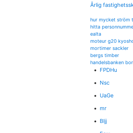
Årlig fastighetss
hur mycket ström 
hitta personnummer
ealta
moteur g20 kyosh
mortimer sackler
bergs timber
handelsbanken bo
FPDHu
Nsc
UaGe
mr
Bljj