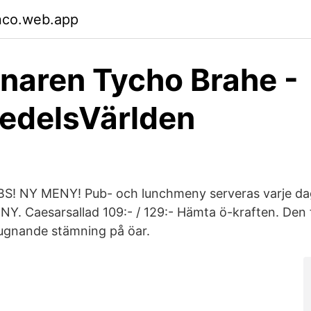
nco.web.app
naren Tycho Brahe -
edelsVärlden
BS! NY MENY! Pub- och lunchmeny serveras varje dag
. Caesarsallad 109:- / 129:- Hämta ö-kraften. Den 
lugnande stämning på öar.