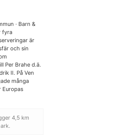
ommun · Barn &
 fyra
serveringar är
fär och sin
som
ll Per Brahe d.ä.
ik II. På Ven
ngade många
ör Europas
igger 4,5 km
ark.