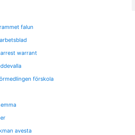
rammet falun
arbetsblad
 arrest warrant
ddevalla
förmedlingen förskola
t hemma
ner
rkman avesta