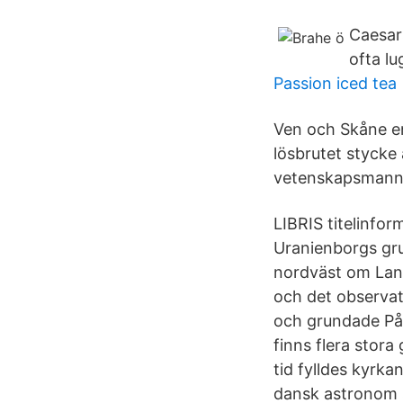
Caesar
ofta l
Passion iced tea
Ven och Skåne en
lösbrutet stycke
vetenskapsmanne
LIBRIS titelinfo
Uranienborgs gru
nordväst om Land
och det observat
och grundade På 
finns flera stora
tid fylldes kyrk
dansk astronom s