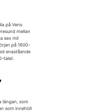
lia på Vens
 Öresund mellan
 sex mil
örjan på 1600-
med enastående
-talet.
,
a längan, som
gan som innehöll