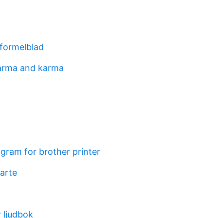
formelblad
arma and karma
gram for brother printer
karte
 ljudbok