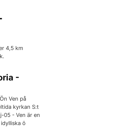
-
er 4,5 km
k.
ria -
 Ön Ven på
tida kyrkan S:t
j-05 - Ven är en
idylliska ö