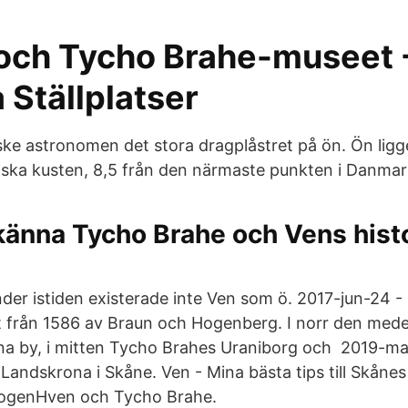
och Tycho Brahe-museet 
 Ställplatser
ske astronomen det stora dragplåstret på ön. Ön ligg
ska kusten, 8,5 från den närmaste punkten i Danmar
känna Tycho Brahe och Vens histo
der istiden existerade inte Ven som ö. 2017-jun-24 -
tt från 1586 av Braun och Hogenberg. I norr den medel
una by, i mitten Tycho Brahes Uraniborg och 2019-ma
r Landskrona i Skåne. Ven - Mina bästa tips till Skånes 
ologenHven och Tycho Brahe.