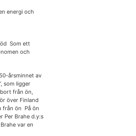
gen energi och
 död Som ett
tronomen och
350-årsminnet av
, som ligger
bort från ön,
ör över Finland
m från ön På ön
er Per Brahe d.y:s
 Brahe var en