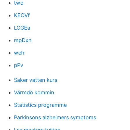
two
KEOVf
LCGEa
mpDxn
weh
pPv
Saker vatten kurs
Värmdö kommin
Statistics programme
Parkinsons alzheimers symptoms
Lse masters tuition